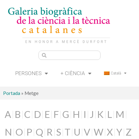
PERSONES
+ CIÈNCIA
Català
Portada
»
Metge
A
B
C
D
E
F
G
H
I
J
K
L
M
N
O
P
Q
R
S
T
U
V
W
X
Y
Z