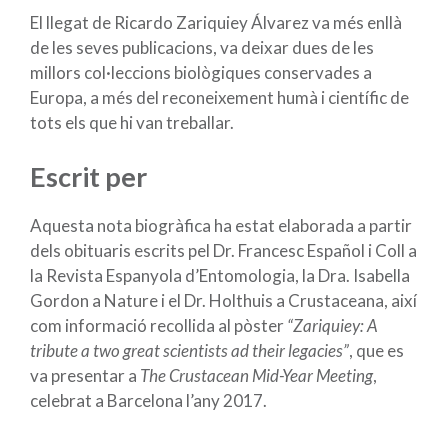
El llegat de Ricardo Zariquiey Álvarez va més enllà
de les seves publicacions, va deixar dues de les
millors col·leccions biològiques conservades a
Europa, a més del reconeixement humà i científic de
tots els que hi van treballar.
Escrit per
Aquesta nota biogràfica ha estat elaborada a partir
dels obituaris escrits pel Dr. Francesc Español i Coll a
la Revista Espanyola d’Entomologia, la Dra. Isabella
Gordon a Nature i el Dr. Holthuis a Crustaceana, així
com informació recollida al pòster
“Zariquiey: A
tribute a two great scientists ad their legacies”
, que es
va presentar a
The Crustacean Mid-Year Meeting
,
celebrat a Barcelona l’any 2017.