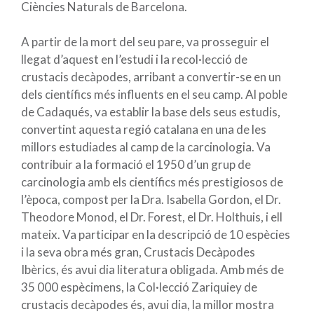
Ciències Naturals de Barcelona.
A partir de la mort del seu pare, va prosseguir el
llegat d’aquest en l’estudi i la recol·lecció de
crustacis decàpodes, arribant a convertir-se en un
dels científics més influents en el seu camp. Al poble
de Cadaqués, va establir la base dels seus estudis,
convertint aquesta regió catalana en una de les
millors estudiades al camp de la carcinologia. Va
contribuir a la formació el 1950 d’un grup de
carcinologia amb els científics més prestigiosos de
l’època, compost per la Dra. Isabella Gordon, el Dr.
Theodore Monod, el Dr. Forest, el Dr. Holthuis, i ell
mateix. Va participar en la descripció de 10 espècies
i la seva obra més gran, Crustacis Decàpodes
Ibèrics, és avui dia literatura obligada. Amb més de
35 000 espècimens, la Col·lecció Zariquiey de
crustacis decàpodes és, avui dia, la millor mostra