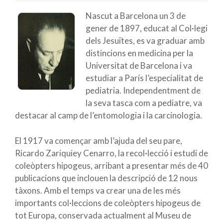
Nascut a Barcelona un 3 de
gener de 1897, educat al Col·legi
dels Jesuïtes, es va graduar amb
distincions en medicina per la
Universitat de Barcelona i va
estudiar a París l’especialitat de
pediatria. Independentment de
la seva tasca com a pediatre, va
destacar al camp de l’entomologia i la carcinologia.
El 1917 va començar amb l’ajuda del seu pare,
Ricardo Zariquiey Cenarro, la recol·lecció i estudi de
coleòpters hipogeus, arribant a presentar més de 40
publicacions que inclouen la descripció de 12 nous
tàxons. Amb el temps va crear una de les més
importants col·leccions de coleòpters hipogeus de
tot Europa, conservada actualment al Museu de