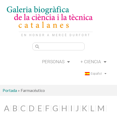
PERSONAS
+ CIENCIA
Español
Portada
»
Farmacéutico
A
B
C
D
E
F
G
H
I
J
K
L
M