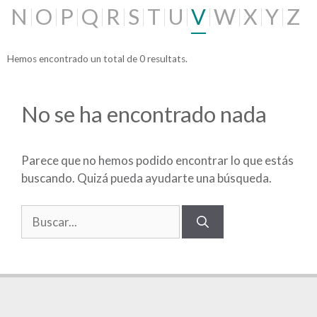
N
O
P
Q
R
S
T
U
V
W
X
Y
Z
Hemos encontrado un total de 0 resultats.
No se ha encontrado nada
Parece que no hemos podido encontrar lo que estás
buscando. Quizá pueda ayudarte una búsqueda.