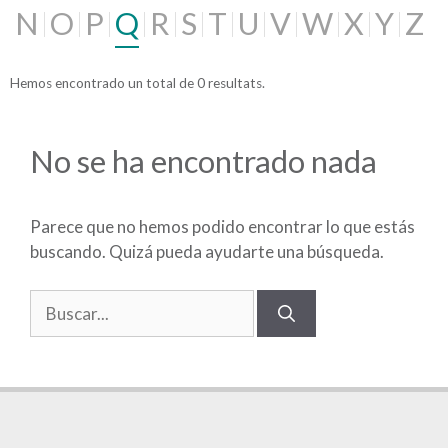
N
O
P
Q
R
S
T
U
V
W
X
Y
Z
Hemos encontrado un total de 0 resultats.
No se ha encontrado nada
Parece que no hemos podido encontrar lo que estás
buscando. Quizá pueda ayudarte una búsqueda.