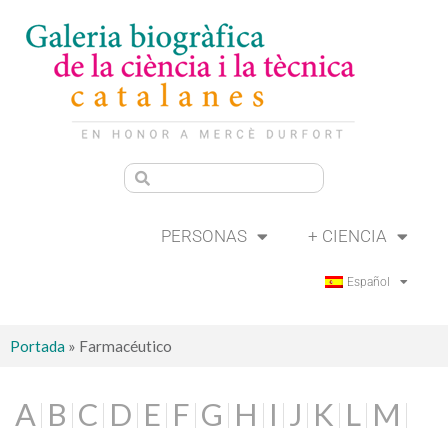
PERSONAS
+ CIENCIA
Español
Portada
»
Farmacéutico
A
B
C
D
E
F
G
H
I
J
K
L
M