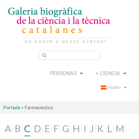
PERSONAS
+ CIENCIA
Español
Portada
»
Farmacéutico
A
B
C
D
E
F
G
H
I
J
K
L
M