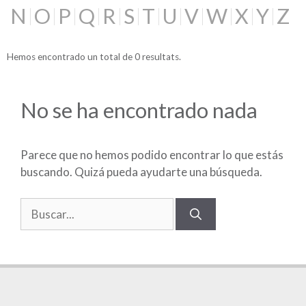
N
O
P
Q
R
S
T
U
V
W
X
Y
Z
Hemos encontrado un total de 0 resultats.
No se ha encontrado nada
Parece que no hemos podido encontrar lo que estás
buscando. Quizá pueda ayudarte una búsqueda.