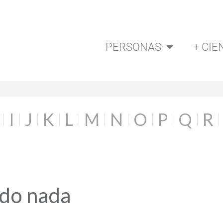
PERSONAS
+ CIE
I
J
K
L
M
N
O
P
Q
R
ado nada