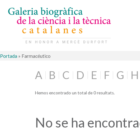
Portada
»
Farmacéutico
A
B
C
D
E
F
G
H
Hemos encontrado un total de 0 resultats.
No se ha encontr