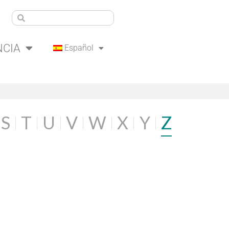
NCIA
Español
S
T
U
V
W
X
Y
Z