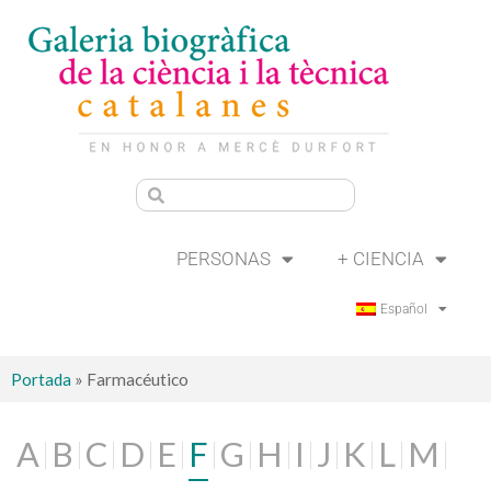
PERSONAS
+ CIENCIA
Español
Portada
»
Farmacéutico
A
B
C
D
E
F
G
H
I
J
K
L
M