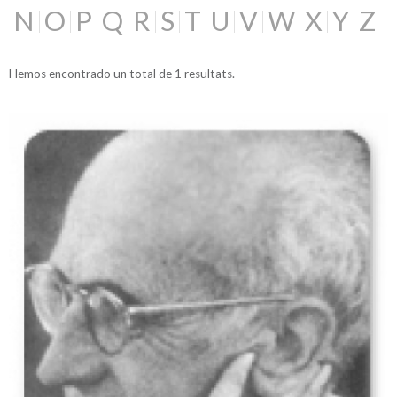
N
O
P
Q
R
S
T
U
V
W
X
Y
Z
Hemos encontrado un total de 1 resultats.