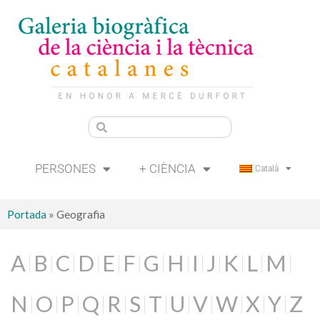
PERSONES
+ CIÈNCIA
Català
Portada
»
Geografia
A
B
C
D
E
F
G
H
I
J
K
L
M
N
O
P
Q
R
S
T
U
V
W
X
Y
Z