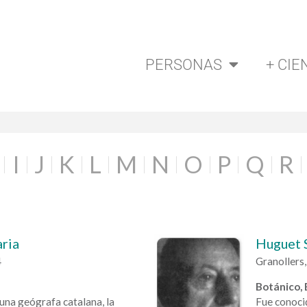
PERSONAS
+ CIE
I
J
K
L
M
N
O
P
Q
R
aria
Huguet S
4
Granollers,
Botánico, 
una geógrafa catalana, la
Fue conocid