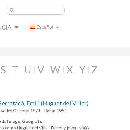
NCIA
Español
S
T
U
V
W
X
Y
Z
erratacó, Emili (Huguet del Villar)
 Vallès Oriental 1871 - Rabat 1951
Edafólogo, Geógrafo.
o como Huguet del Villar. De muy joven, viajó