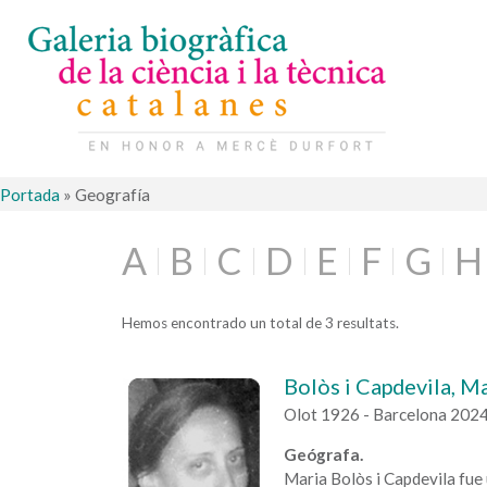
Portada
»
Geografía
A
B
C
D
E
F
G
H
Hemos encontrado un total de 3 resultats.
Bolòs i Capdevila, M
Olot 1926 - Barcelona 202
Geógrafa.
Maria Bolòs i Capdevila fue 