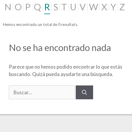
N
O
P
Q
R
S
T
U
V
W
X
Y
Z
Hemos encontrado un total de 0 resultats.
No se ha encontrado nada
Parece que no hemos podido encontrar lo que estás
buscando. Quizá pueda ayudarte una búsqueda.