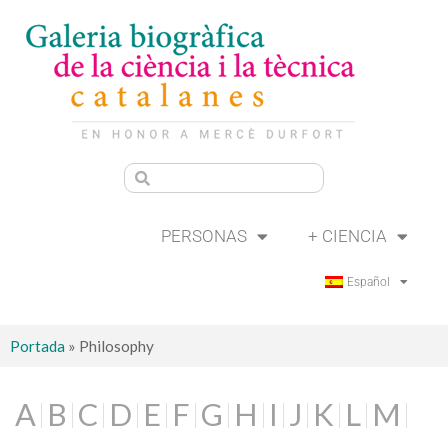
PERSONAS
+ CIENCIA
Español
Portada
»
Philosophy
A
B
C
D
E
F
G
H
I
J
K
L
M