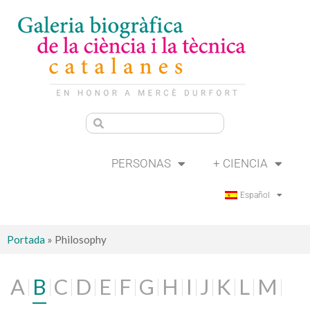
PERSONAS
+ CIENCIA
Español
Portada
»
Philosophy
A
B
C
D
E
F
G
H
I
J
K
L
M