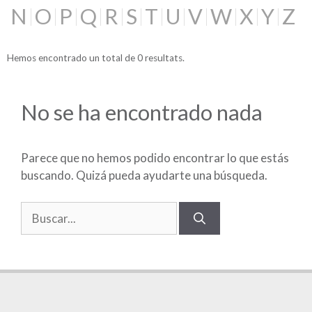
N
O
P
Q
R
S
T
U
V
W
X
Y
Z
Hemos encontrado un total de 0 resultats.
No se ha encontrado nada
Parece que no hemos podido encontrar lo que estás
buscando. Quizá pueda ayudarte una búsqueda.