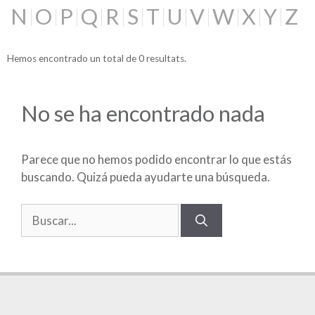
N
O
P
Q
R
S
T
U
V
W
X
Y
Z
Hemos encontrado un total de 0 resultats.
No se ha encontrado nada
Parece que no hemos podido encontrar lo que estás
buscando. Quizá pueda ayudarte una búsqueda.