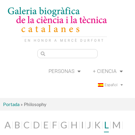
PERSONAS
+ CIENCIA
Español
Portada
»
Philosophy
A
B
C
D
E
F
G
H
I
J
K
L
M