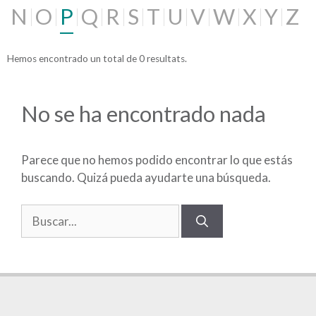
N
O
P
Q
R
S
T
U
V
W
X
Y
Z
Hemos encontrado un total de 0 resultats.
No se ha encontrado nada
Parece que no hemos podido encontrar lo que estás
buscando. Quizá pueda ayudarte una búsqueda.