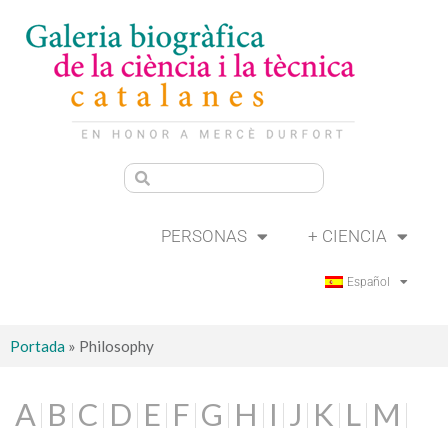
PERSONAS
+ CIENCIA
Español
Portada
»
Philosophy
A
B
C
D
E
F
G
H
I
J
K
L
M