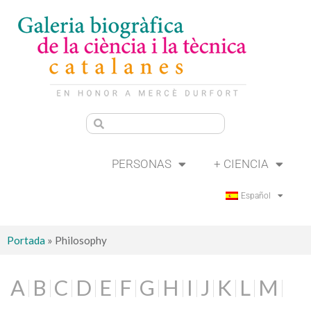
PERSONAS
+ CIENCIA
Español
Portada
»
Philosophy
A
B
C
D
E
F
G
H
I
J
K
L
M