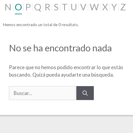
N
O
P
Q
R
S
T
U
V
W
X
Y
Z
Hemos encontrado un total de 0 resultats.
No se ha encontrado nada
Parece que no hemos podido encontrar lo que estás
buscando. Quizá pueda ayudarte una búsqueda.