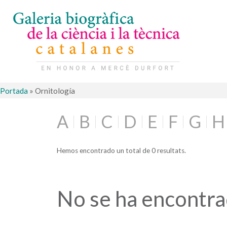
Portada
»
Ornitología
A
B
C
D
E
F
G
H
Hemos encontrado un total de 0 resultats.
No se ha encontr