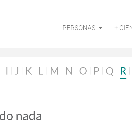
PERSONAS
+ CIE
I
J
K
L
M
N
O
P
Q
R
ado nada