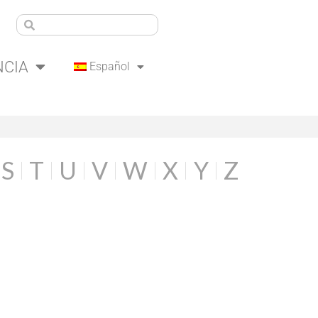
NCIA
Español
S
T
U
V
W
X
Y
Z