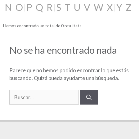
N
O
P
Q
R
S
T
U
V
W
X
Y
Z
Hemos encontrado un total de 0 resultats.
No se ha encontrado nada
Parece que no hemos podido encontrar lo que estás
buscando. Quizá pueda ayudarte una búsqueda.