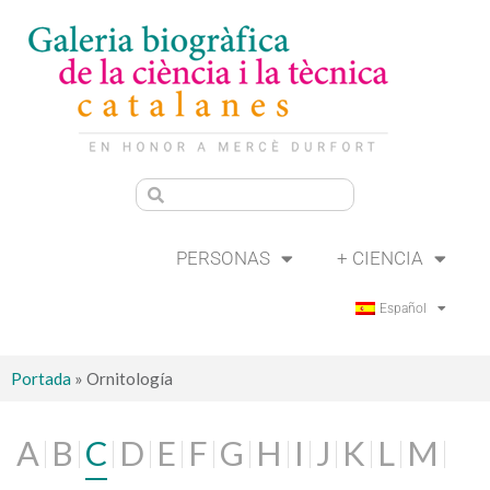
PERSONAS
+ CIENCIA
Español
Portada
»
Ornitología
A
B
C
D
E
F
G
H
I
J
K
L
M