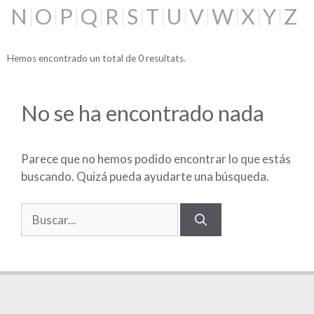
N
O
P
Q
R
S
T
U
V
W
X
Y
Z
Hemos encontrado un total de 0 resultats.
No se ha encontrado nada
Parece que no hemos podido encontrar lo que estás
buscando. Quizá pueda ayudarte una búsqueda.