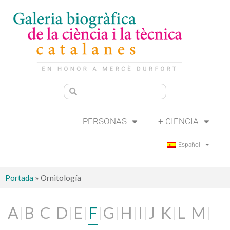
PERSONAS
+ CIENCIA
Español
Portada
»
Ornitología
A
B
C
D
E
F
G
H
I
J
K
L
M