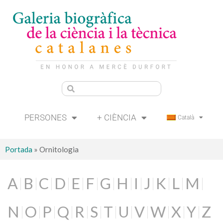
PERSONES
+ CIÈNCIA
Català
Portada
»
Ornitologia
A
B
C
D
E
F
G
H
I
J
K
L
M
N
O
P
Q
R
S
T
U
V
W
X
Y
Z