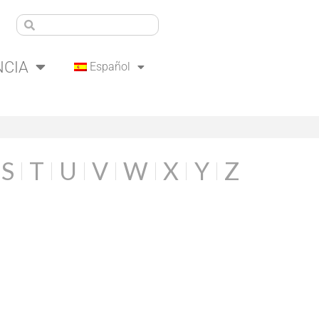
NCIA
Español
S
T
U
V
W
X
Y
Z