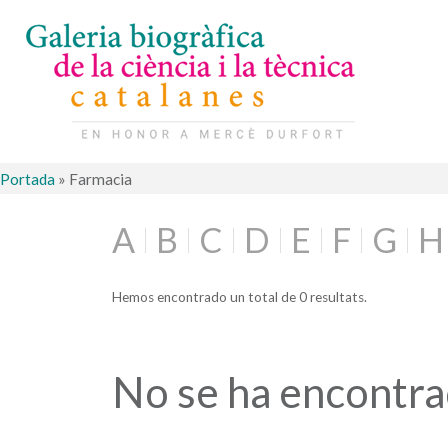
Portada
»
Farmacia
A
B
C
D
E
F
G
H
Hemos encontrado un total de 0 resultats.
No se ha encontr