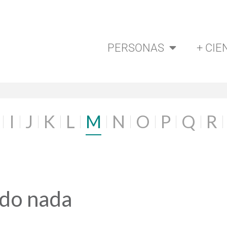
PERSONAS
+ CIE
I
J
K
L
M
N
O
P
Q
R
ado nada