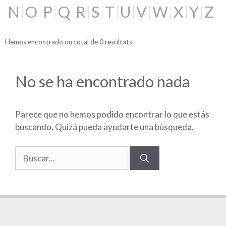
N
O
P
Q
R
S
T
U
V
W
X
Y
Z
Hemos encontrado un total de 0 resultats.
No se ha encontrado nada
Parece que no hemos podido encontrar lo que estás
buscando. Quizá pueda ayudarte una búsqueda.