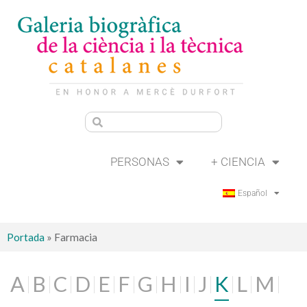
PERSONAS
+ CIENCIA
Español
Portada
»
Farmacia
A
B
C
D
E
F
G
H
I
J
K
L
M