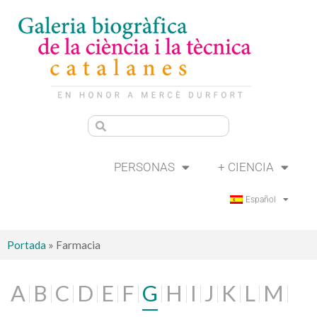
PERSONAS
+ CIENCIA
Español
Portada
»
Farmacia
A
B
C
D
E
F
G
H
I
J
K
L
M