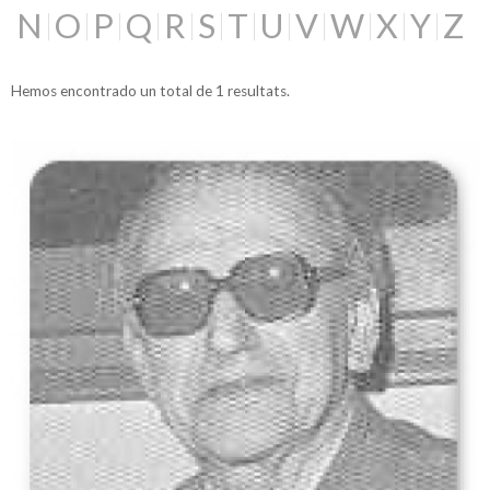
N
O
P
Q
R
S
T
U
V
W
X
Y
Z
Hemos encontrado un total de 1 resultats.