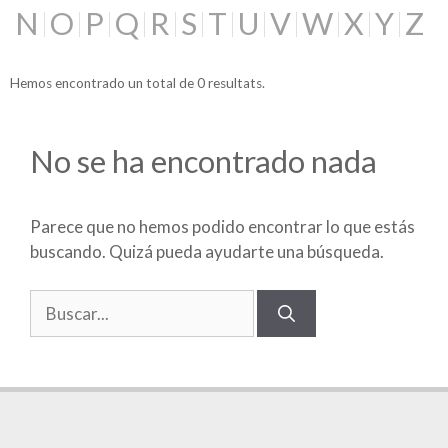
N
O
P
Q
R
S
T
U
V
W
X
Y
Z
Hemos encontrado un total de 0 resultats.
No se ha encontrado nada
Parece que no hemos podido encontrar lo que estás
buscando. Quizá pueda ayudarte una búsqueda.