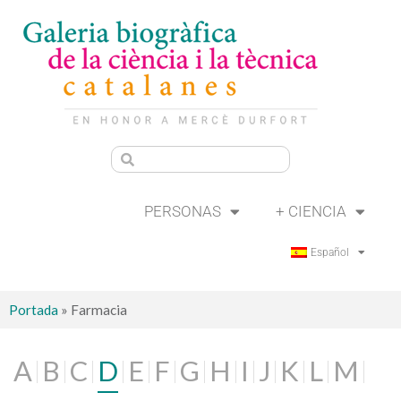
PERSONAS
+ CIENCIA
Español
Portada
»
Farmacia
A
B
C
D
E
F
G
H
I
J
K
L
M