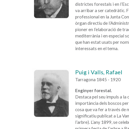
districtes forestals i en l’E
va arribar a ser catedràtic. F
professional en la Junta Co
òrgan directiu de l’Administr
pioner en l’elaboració de tra
mediterrània i en especial so
que han estat usats per no
interessats en el tema.
Puig i Valls, Rafael
Tarragona 1845 - 1920
Enginyer forestal.
Destaca pel seu impuls a la 
importància dels boscos per a
cosa que va fer a través de m
significatiu publicat a La Va
l’arbre). L’any 1899, se celeb
primera festa de l’arbre a Ba