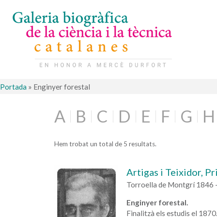
Portada
»
Enginyer forestal
A
B
C
D
E
F
G
H
Hem trobat un total de 5 resultats.
Artigas i Teixidor, Pr
Torroella de Montgrí 1846 
Enginyer forestal.
Finalitzà els estudis el 1870.