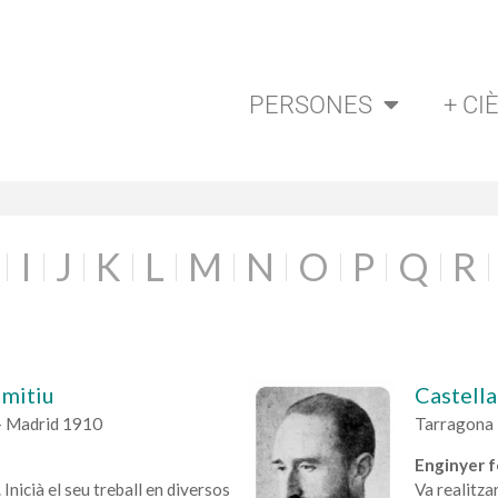
PERSONES
+ CI
I
J
K
L
M
N
O
P
Q
R
imitiu
Castella
- Madrid 1910
Tarragona 
Enginyer f
 Inicià el seu treball en diversos
Va realitzar