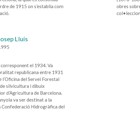
ordre de 1915 on s’establia com
obres sobre
ació.
col•leccion
osep Lluís
 1995
u corresponent el 1934. Va
neralitat republicana entre 1931
 l’Oficina del Servei Forestal
e silvicultura i dibuix
ior d’Agricultura de Barcelona.
nyola va ser destinat a la
a Confederació Hidrogràfica del