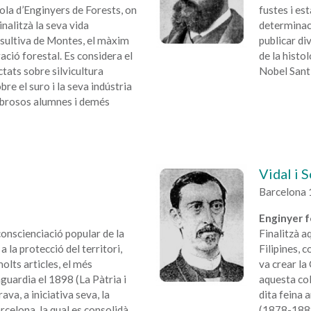
scola d’Enginyers de Forests, on
fustes i es
inalitzà la seva vida
determinaci
nsultiva de Montes, el màxim
publicar di
ació forestal. Es considera el
de la histo
ctats sobre silvicultura
Nobel Sant
bre el suro i la seva indústria
mbrosos alumnes i demés
Vidal i 
Barcelona 
Enginyer f
conscienciació popular de la
Finalitzà a
 la protecció del territori,
Filipines, 
olts articles, el més
va crear la
nguardia el 1898 (La Pàtria i
aquesta col
rava, a iniciativa seva, la
dita feina 
rcelona, la qual es consolidà
(1878-1889)