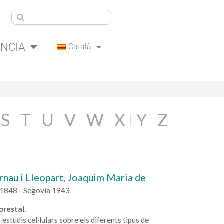
ÈNCIA
Català
S
T
U
V
W
X
Y
Z
rnau i Lleopart, Joaquim Maria de
1848 - Segovia 1943
orestal.
 estudis cel·lulars sobre els diferents tipus de