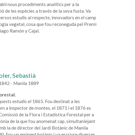
tablí nous procediments analítics per a la
ó de les espècies a través de la seva fusta. Va
versos estudis al respecte, innovadors en el camp
logia vegetal, cosa que fou reconeguda pel Premi
iago Ramón y Cajal.
Soler, Sebastià
1842 - Manila 1889
orestal.
quests estudis el 1865. Fou destinat a les
com a inspector de montes, el 1871 i el 1876 es
 Comissió de la Flora i Estadística Forestal per a
ònia de la que fou anomenat cap, simultaniejant
amb la de director del Jardí Botànic de Manila
. Fou un eminent botànic i va escriure diverses