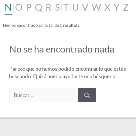
N
O
P
Q
R
S
T
U
V
W
X
Y
Z
Hemos encontrado un total de 0 resultats.
No se ha encontrado nada
Parece que no hemos podido encontrar lo que estás
buscando. Quizá pueda ayudarte una búsqueda.