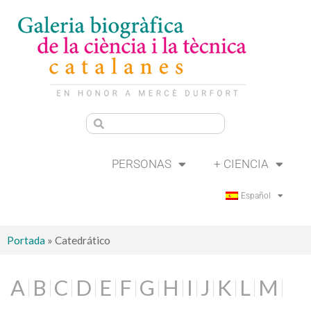
PERSONAS
+ CIENCIA
Español
Portada
»
Catedrático
A
B
C
D
E
F
G
H
I
J
K
L
M