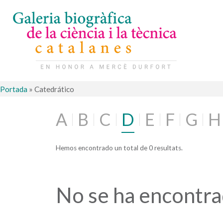
Portada
»
Catedrático
A
B
C
D
E
F
G
H
Hemos encontrado un total de 0 resultats.
No se ha encontr