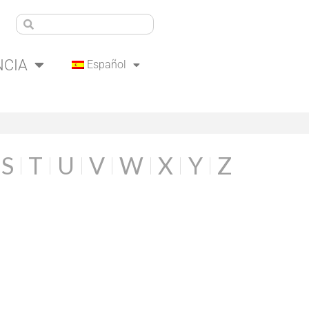
NCIA
Español
S
T
U
V
W
X
Y
Z