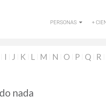
PERSONAS
+ CIE
I
J
K
L
M
N
O
P
Q
R
ado nada