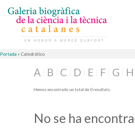
Portada
»
Catedrático
A
B
C
D
E
F
G
H
Hemos encontrado un total de 0 resultats.
No se ha encontr