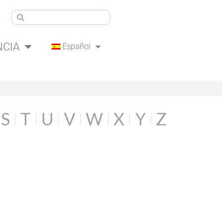
NCIA
Español
S
T
U
V
W
X
Y
Z