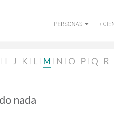
PERSONAS
+ CIE
I
J
K
L
M
N
O
P
Q
R
ado nada