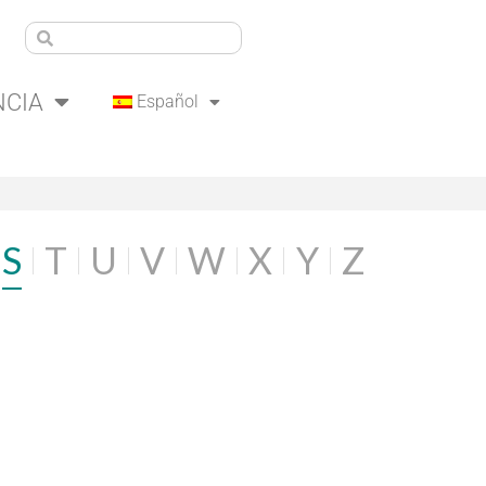
NCIA
Español
S
T
U
V
W
X
Y
Z