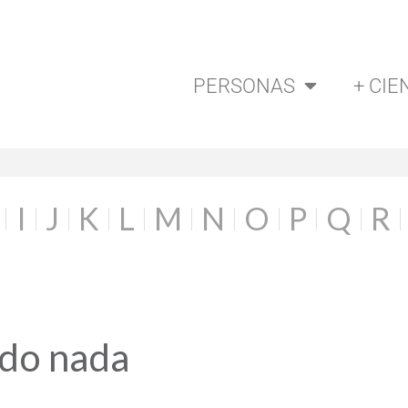
PERSONAS
+ CIE
I
J
K
L
M
N
O
P
Q
R
ado nada