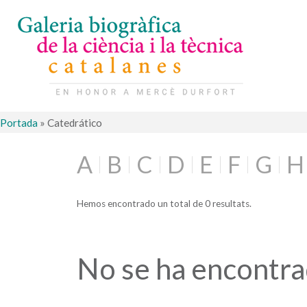
Portada
»
Catedrático
A
B
C
D
E
F
G
H
Hemos encontrado un total de 0 resultats.
No se ha encontr