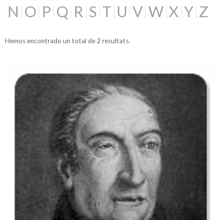
N
O
P
Q
R
S
T
U
V
W
X
Y
Z
Hemos encontrado un total de 2 resultats.