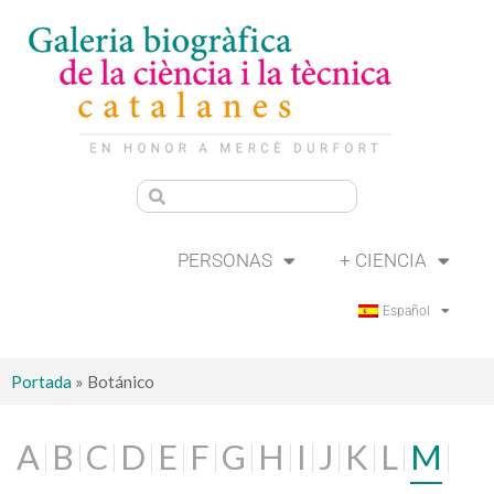
PERSONAS
+ CIENCIA
Español
Portada
»
Botánico
A
B
C
D
E
F
G
H
I
J
K
L
M