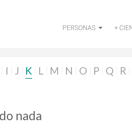
PERSONAS
+ CIE
I
J
K
L
M
N
O
P
Q
R
ado nada