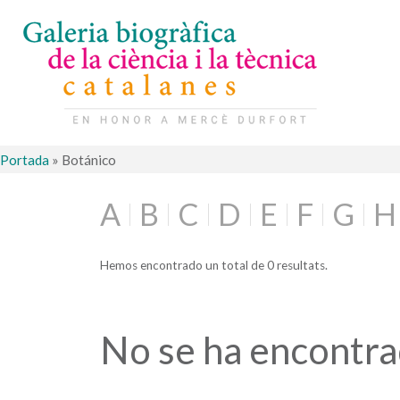
Portada
»
Botánico
A
B
C
D
E
F
G
H
Hemos encontrado un total de 0 resultats.
No se ha encontr