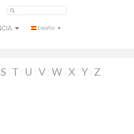
NCIA
Español
S
T
U
V
W
X
Y
Z