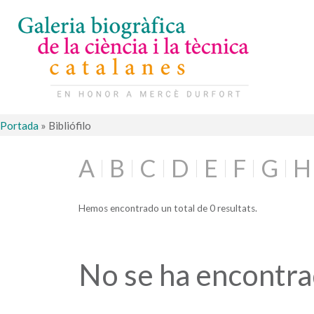
Portada
»
Bibliófilo
A
B
C
D
E
F
G
H
Hemos encontrado un total de 0 resultats.
No se ha encontr