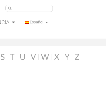
NCIA
Español
S
T
U
V
W
X
Y
Z