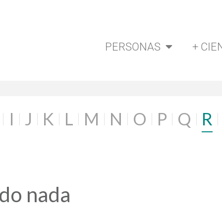
PERSONAS
+ CIE
I
J
K
L
M
N
O
P
Q
R
ado nada