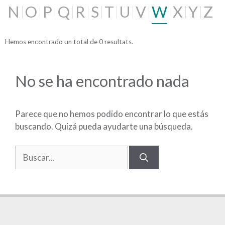
N
O
P
Q
R
S
T
U
V
W
X
Y
Z
Hemos encontrado un total de 0 resultats.
No se ha encontrado nada
Parece que no hemos podido encontrar lo que estás
buscando. Quizá pueda ayudarte una búsqueda.