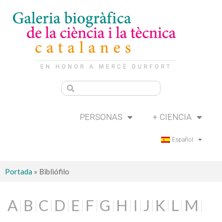
PERSONAS
+ CIENCIA
Español
Portada
»
Bibliófilo
A
B
C
D
E
F
G
H
I
J
K
L
M