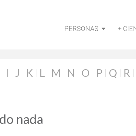
PERSONAS
+ CIE
I
J
K
L
M
N
O
P
Q
R
ado nada