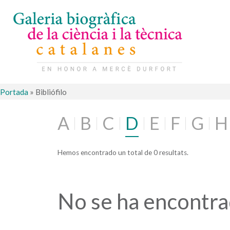
Portada
»
Bibliófilo
A
B
C
D
E
F
G
H
Hemos encontrado un total de 0 resultats.
No se ha encontr