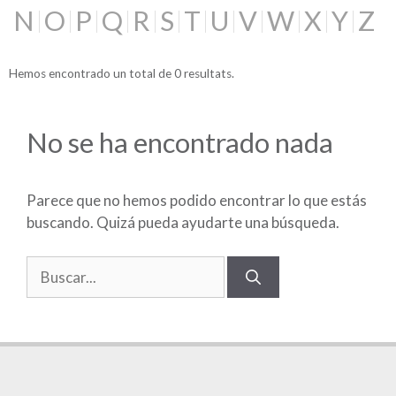
N
O
P
Q
R
S
T
U
V
W
X
Y
Z
Hemos encontrado un total de 0 resultats.
No se ha encontrado nada
Parece que no hemos podido encontrar lo que estás
buscando. Quizá pueda ayudarte una búsqueda.