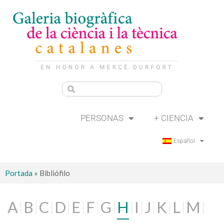
PERSONAS
+ CIENCIA
Español
Portada
»
Bibliófilo
A
B
C
D
E
F
G
H
I
J
K
L
M