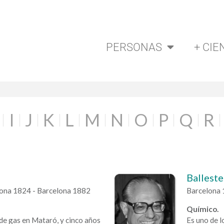
PERSONAS
+ CIE
I
J
K
L
M
N
O
P
Q
R
Balleste
Osona 1824 - Barcelona 1882
Barcelona 
Químico.
 de gas en Mataró, y cinco años
Es uno de l