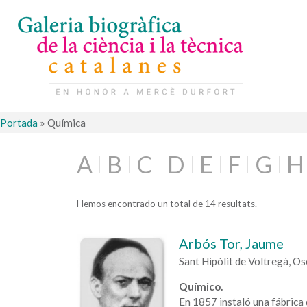
Portada
»
Química
A
B
C
D
E
F
G
H
Hemos encontrado un total de 14 resultats.
Arbós Tor, Jaume
Sant Hipòlit de Voltregà, 
Químico.
En 1857 instaló una fábrica