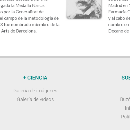
rgada la Medalla Narcís
Madrid en 
co por la Generalitat de
Farmacia Q
 el campo de la metodología de
y al cabo d
993 fue nombrado miembro de la
nombre en l
 Arts de Barcelona.
Decano de 
+ CIENCIA
SO
Galería de imágenes
Galería de vídeos
Buzó
In
Polí