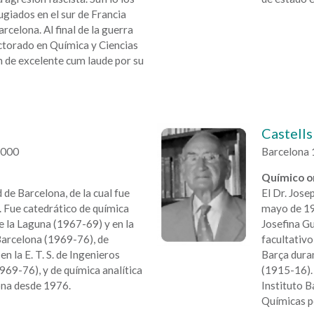
iados en el sur de Francia
rcelona. Al final de la guerra
octorado en Química y Ciencias
ón de excelente cum laude por su
Castells
2000
Barcelona 
Químico o
 de Barcelona, de la cual fue
El Dr. Jose
 Fue catedrático de química
mayo de 192
de la Laguna (1967-69) y en la
Josefina Gu
arcelona (1969-76), de
facultativo
en la E. T. S. de Ingenieros
Barça duran
969-76), y de química analítica
(1915-16). 
ona desde 1976.
Instituto B
Químicas p