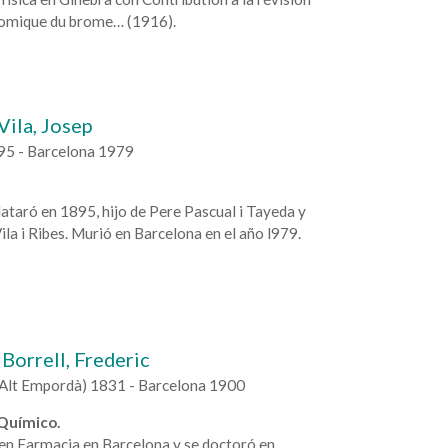
tomique du brome… (1916).
Vila, Josep
5 - Barcelona 1979
taró en 1895, hijo de Pere Pascual i Tayeda y
ila i Ribes. Murió en Barcelona en el año l979.
Borrell, Frederic
Alt Empordà) 1831 - Barcelona 1900
Químico.
 en Farmacia en Barcelona y se doctoró en