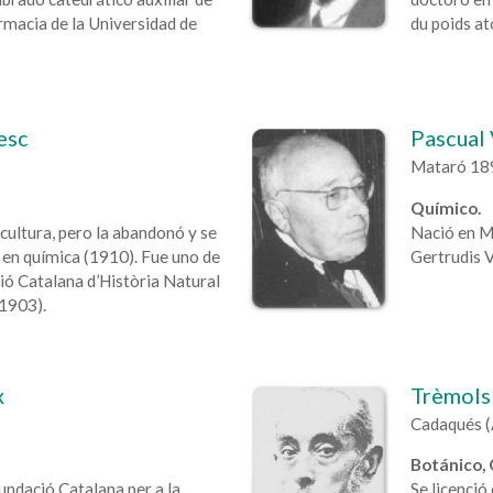
rmacia de la Universidad de
du poids a
esc
Pascual 
Mataró 189
Químico.
scultura, pero la abandonó y se
Nació en Ma
y en química (1910). Fue uno de
Gertrudis V
ció Catalana d’Història Natural
(1903).
x
Trèmols 
Cadaqués (
Botánico, 
undació Catalana per a la
Se licenció