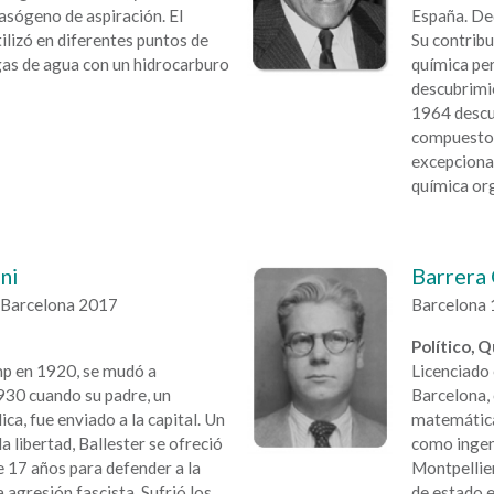
asógeno de aspiración. El
España. Ded
ilizó en diferentes puntos de
Su contribuc
gas de agua con un hidrocarburo
química per
descubrimi
1964 descub
compuestos
excepcional
química or
ni
Barrera 
 Barcelona 2017
Barcelona 
Político, 
p en 1920, se mudó a
Licenciado 
930 cuando su padre, un
Barcelona, 
ca, fue enviado a la capital. Un
matemática
libertad, Ballester se ofreció
como ingen
e 17 años para defender a la
Montpellie
 agresión fascista. Sufrió los
de estado e