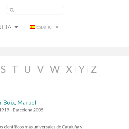
NCIA
Español
S
T
U
V
W
X
Y
Z
r Boix, Manuel
1919 - Barcelona 2005
os científicos más universales de Cataluña y