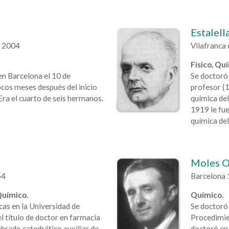
Estalell
a 2004
Vilafranca
Físico, Qu
 en Barcelona el 10 de
Se doctoró 
cos meses después del inicio
profesor (1
 Era el cuarto de seis hermanos.
química del
1919 le fue
química del
Moles O
64
Barcelona 
Químico.
Químico.
icas en la Universidad de
Se doctoró 
l título de doctor en farmacia
Procedimien
rado catedrático auxiliar de
doctoró en 