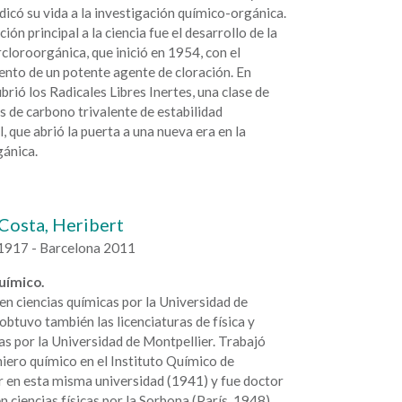
icó su vida a la investigación químico-orgánica.
ión principal a la ciencia fue el desarrollo de la
cloroorgánica, que inició en 1954, con el
ento de un potente agente de cloración. En
rió los Radicales Libres Inertes, una clase de
 de carbono trivalente de estabilidad
, que abrió la puerta a una nueva era en la
gánica.
Costa, Heribert
1917 - Barcelona 2011
Químico.
en ciencias químicas por la Universidad de
obtuvo también las licenciaturas de física y
s por la Universidad de Montpellier. Trabajó
iero químico en el Instituto Químico de
r en esta misma universidad (1941) y fue doctor
n ciencias físicas por la Sorbona (París, 1948).