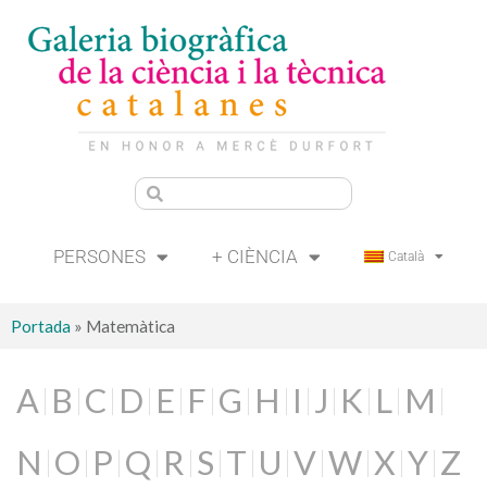
PERSONES
+ CIÈNCIA
Català
Portada
»
Matemàtica
A
B
C
D
E
F
G
H
I
J
K
L
M
N
O
P
Q
R
S
T
U
V
W
X
Y
Z