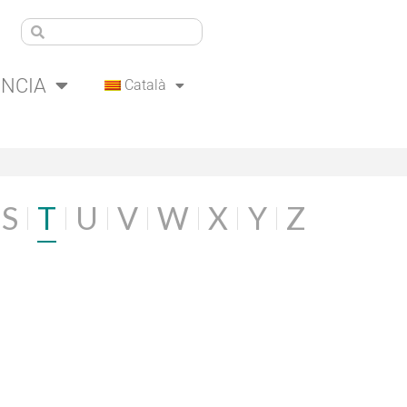
ÈNCIA
Català
S
T
U
V
W
X
Y
Z