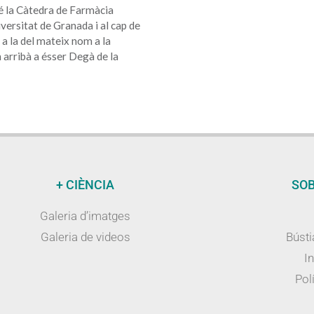
é la Càtedra de Farmàcia
ersitat de Granada i al cap de
 a la del mateix nom a la
 arribà a ésser Degà de la
+ CIÈNCIA
SOB
Galeria d’imatges
Galeria de videos
Bústi
I
Polí