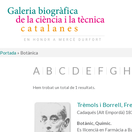
Portada
»
Botànica
A
B
C
D
E
F
G
H
Hem trobat un total de 1 resultats.
Trèmols i Borrell, Fr
Cadaqués (Alt Empordà) 18
Botànic, Químic.
Es llicencià en Farmàcia a B