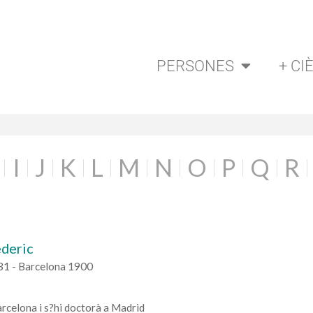
PERSONES
+ CI
I
J
K
L
M
N
O
P
Q
R
ederic
31 - Barcelona 1900
arcelona i s?hi doctorà a Madrid