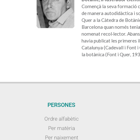
Començà la seva formació com
de manera autodidàctica i so
Quer a la Càtedra de Botànic
Barcelona quan només tenia 
nomenat recol·lector. Abans q
havia publicat les primeres i
Catalunya (Cadevall i Font i
la botànica (Font i Quer, 193
PERSONES
Ordre alfabètic
Per matèria
Per naixement