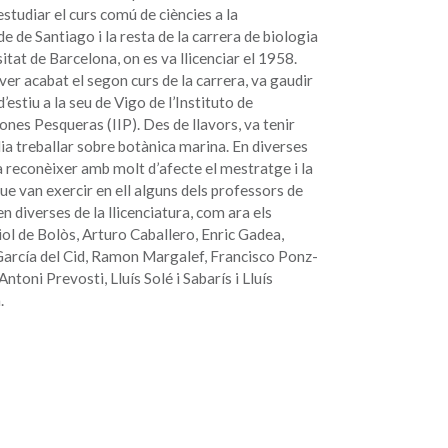
 estudiar el curs comú de ciències a la
e de Santiago i la resta de la carrera de biologia
sitat de Barcelona, on es va llicenciar el 1958.
er acabat el segon curs de la carrera, va gaudir
’estiu a la seu de Vigo de l’Instituto de
ones Pesqueras (IIP). Des de llavors, va tenir
lia treballar sobre botànica marina. En diverses
 reconèixer amb molt d’afecte el mestratge i la
que van exercir en ell alguns dels professors de
n diverses de la llicenciatura, com ara els
ol de Bolòs, Arturo Caballero, Enric Gadea,
García del Cid, Ramon Margalef, Francisco Ponz-
Antoni Prevosti, Lluís Solé i Sabarís i Lluís
.