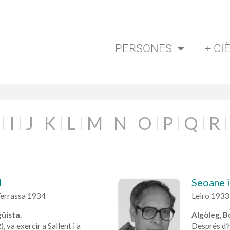
PERSONES
+ CI
I
J
K
L
M
N
O
P
Q
R
l
Seoane 
 Terrassa 1934
Leiro 1933
üista.
Algòleg, B
 va exercir a Sallent i a
Després d’ha