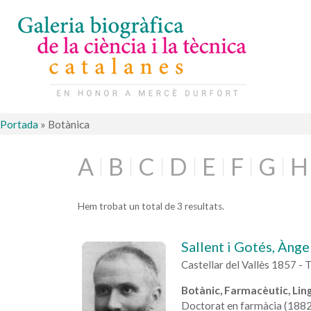
Portada
»
Botànica
A
B
C
D
E
F
G
H
Hem trobat un total de 3 resultats.
Sallent i Gotés, Ànge
Castellar del Vallès 1857 -
Botànic, Farmacèutic, Ling
Doctorat en farmàcia (1882),