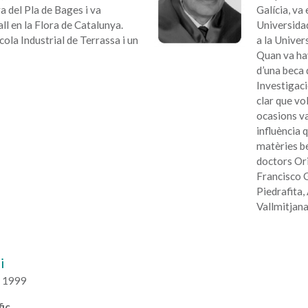
a del Pla de Bages i va
Galícia, va
l en la Flora de Catalunya.
Universidad
ola Industrial de Terrassa i un
a la Univer
Quan va hav
d’una beca d
Investigaci
clar que vo
ocasions va
influència 
matèries be
doctors Ori
Francisco 
Piedrafita, 
Vallmitjana
i
a 1999
ic.