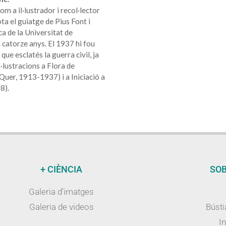
 a il·lustrador i recol·lector
ta el guiatge de Pius Font i
a de la Universitat de
catorze anys. El 1937 hi fou
ue esclatés la guerra civil, ja
l·lustracions a Flora de
 Quer, 1913-1937) i a Iniciació a
8).
+ CIÈNCIA
SOB
Galeria d’imatges
Galeria de videos
Bústi
I