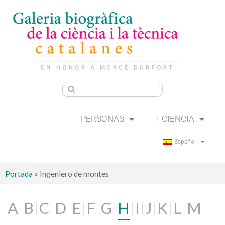
PERSONAS
+ CIENCIA
Español
Portada
»
Ingeniero de montes
A
B
C
D
E
F
G
H
I
J
K
L
M