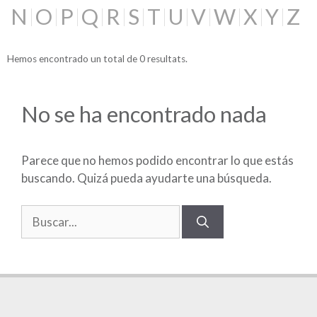
N
O
P
Q
R
S
T
U
V
W
X
Y
Z
Hemos encontrado un total de 0 resultats.
No se ha encontrado nada
Parece que no hemos podido encontrar lo que estás
buscando. Quizá pueda ayudarte una búsqueda.