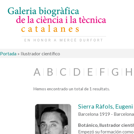
Portada
»
Ilustrador científico
A
B
C
D
E
F
G
H
Hemos encontrado un total de 1 resultats.
Sierra Ràfols, Eugeni
Barcelona 1919 - Barcelon
Botánico, Ilustrador cientí
Empezó su formación como i