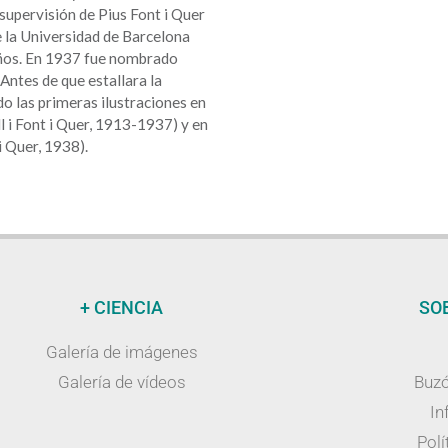
supervisión de Pius Font i Quer
e la Universidad de Barcelona
años. En 1937 fue nombrado
 Antes de que estallara la
do las primeras ilustraciones en
l i Font i Quer, 1913-1937) y en
 i Quer, 1938).
+ CIENCIA
SO
Galería de imágenes
Galería de vídeos
Buzó
In
Polí