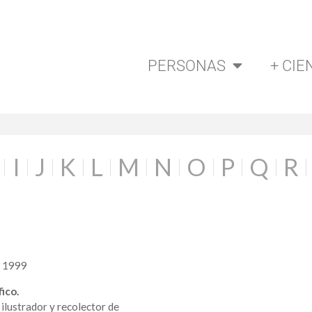
PERSONAS
+ CIE
I
J
K
L
M
N
O
P
Q
R
a 1999
fico.
lustrador y recolector de