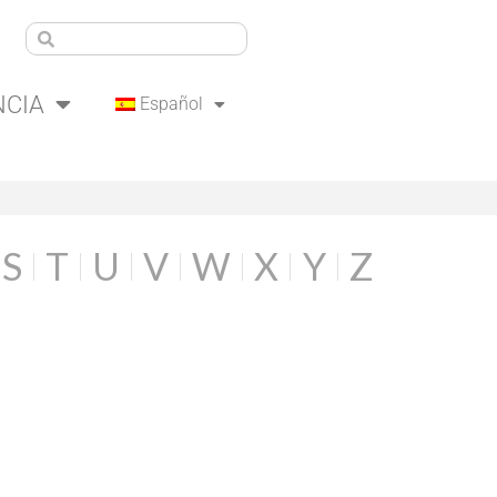
NCIA
Español
S
T
U
V
W
X
Y
Z