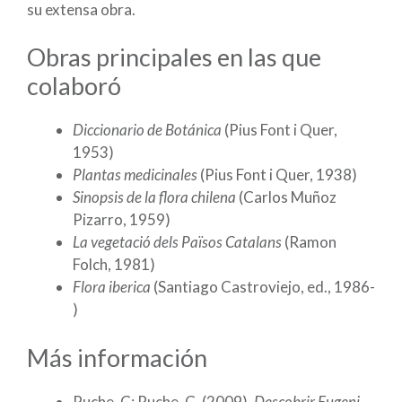
su extensa obra.
Obras principales en las que
colaboró
Diccionario de Botánica
(Pius Font i Quer,
1953)
Plantas medicinales
(Pius Font i Quer, 1938)
Sinopsis de la flora chilena
(Carlos Muñoz
Pizarro, 1959)
La vegetació dels Països Catalans
(Ramon
Folch, 1981)
Flora iberica
(Santiago Castroviejo, ed., 1986-
)
Más información
Puche, C; Puche, C. (2009).
Descobrir Eugeni