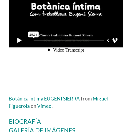
Botànica íntima EUGENI SIERRA
from
Miguel
Figuerola
on
Vimeo
.
BIOGRAFÍA
GALERÍA DE IMÁGENES