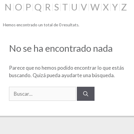
N
O
P
Q
R
S
T
U
V
W
X
Y
Z
Hemos encontrado un total de 0 resultats.
No se ha encontrado nada
Parece que no hemos podido encontrar lo que estás
buscando. Quizá pueda ayudarte una búsqueda.