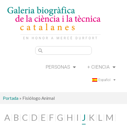
PERSONAS
+ CIENCIA
Español
Portada
»
Fisiólogo Animal
A
B
C
D
E
F
G
H
I
J
K
L
M