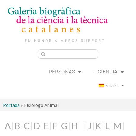
PERSONAS
+ CIENCIA
Español
Portada
»
Fisiólogo Animal
A
B
C
D
E
F
G
H
I
J
K
L
M