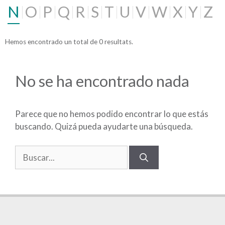
N
O
P
Q
R
S
T
U
V
W
X
Y
Z
Hemos encontrado un total de 0 resultats.
No se ha encontrado nada
Parece que no hemos podido encontrar lo que estás
buscando. Quizá pueda ayudarte una búsqueda.