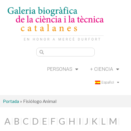
PERSONAS
+ CIENCIA
Español
Portada
»
Fisiólogo Animal
A
B
C
D
E
F
G
H
I
J
K
L
M