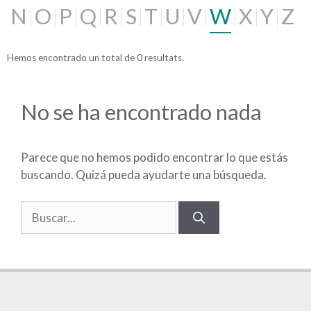
N
O
P
Q
R
S
T
U
V
W
X
Y
Z
Hemos encontrado un total de 0 resultats.
No se ha encontrado nada
Parece que no hemos podido encontrar lo que estás
buscando. Quizá pueda ayudarte una búsqueda.