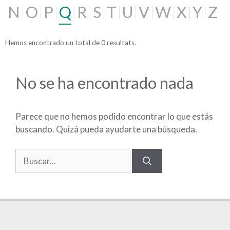
N
O
P
Q
R
S
T
U
V
W
X
Y
Z
Hemos encontrado un total de 0 resultats.
No se ha encontrado nada
Parece que no hemos podido encontrar lo que estás
buscando. Quizá pueda ayudarte una búsqueda.