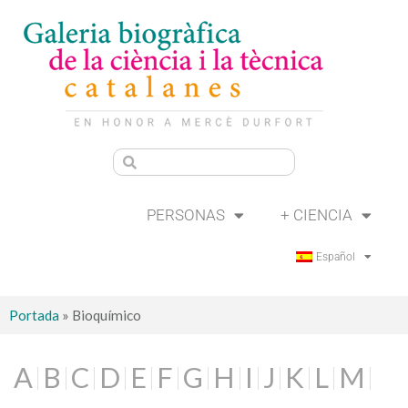
PERSONAS
+ CIENCIA
Español
Portada
»
Bioquímico
A
B
C
D
E
F
G
H
I
J
K
L
M