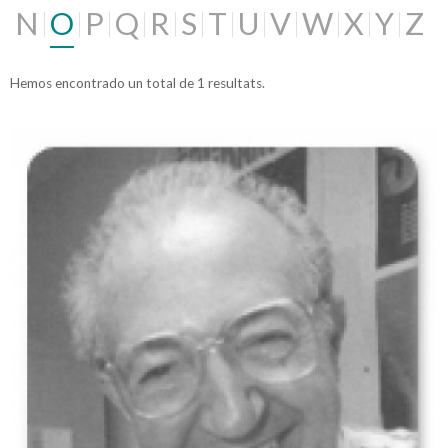
N
O
P
Q
R
S
T
U
V
W
X
Y
Z
Hemos encontrado un total de 1 resultats.