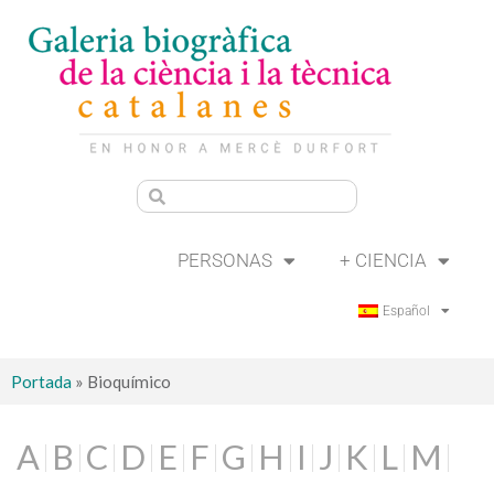
PERSONAS
+ CIENCIA
Español
Portada
»
Bioquímico
A
B
C
D
E
F
G
H
I
J
K
L
M