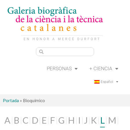
PERSONAS
+ CIENCIA
Español
Portada
»
Bioquímico
A
B
C
D
E
F
G
H
I
J
K
L
M