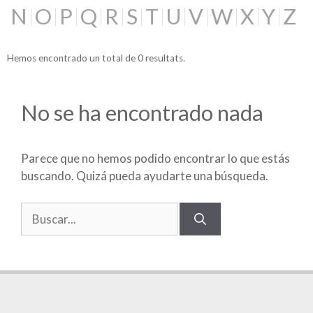
N
O
P
Q
R
S
T
U
V
W
X
Y
Z
Hemos encontrado un total de 0 resultats.
No se ha encontrado nada
Parece que no hemos podido encontrar lo que estás
buscando. Quizá pueda ayudarte una búsqueda.