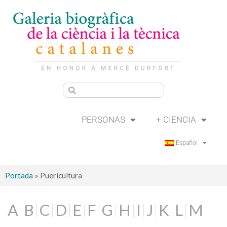
PERSONAS
+ CIENCIA
Español
Portada
»
Puericultura
A
B
C
D
E
F
G
H
I
J
K
L
M