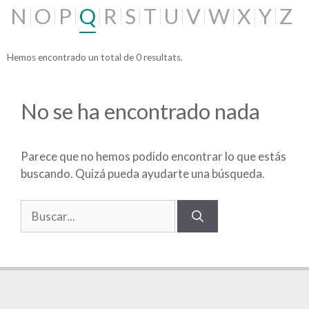
N
O
P
Q
R
S
T
U
V
W
X
Y
Z
Hemos encontrado un total de 0 resultats.
No se ha encontrado nada
Parece que no hemos podido encontrar lo que estás
buscando. Quizá pueda ayudarte una búsqueda.