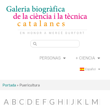
PERSONAS
+ CIENCIA
Español
Portada
»
Puericultura
A
B
C
D
E
F
G
H
I
J
K
L
M