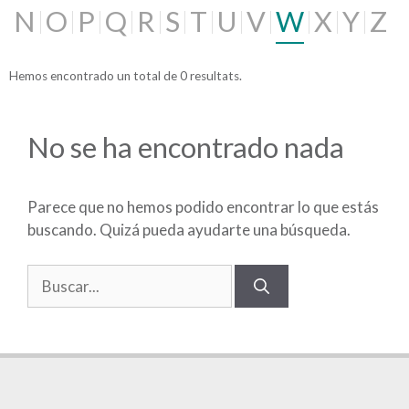
N
O
P
Q
R
S
T
U
V
W
X
Y
Z
Hemos encontrado un total de 0 resultats.
No se ha encontrado nada
Parece que no hemos podido encontrar lo que estás
buscando. Quizá pueda ayudarte una búsqueda.