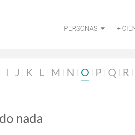
PERSONAS
+ CIE
I
J
K
L
M
N
O
P
Q
R
ado nada