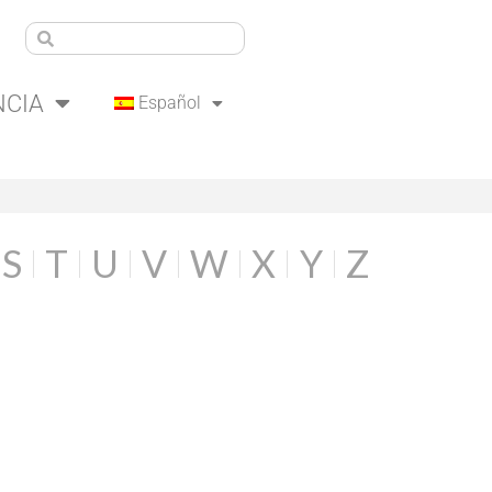
NCIA
Español
S
T
U
V
W
X
Y
Z