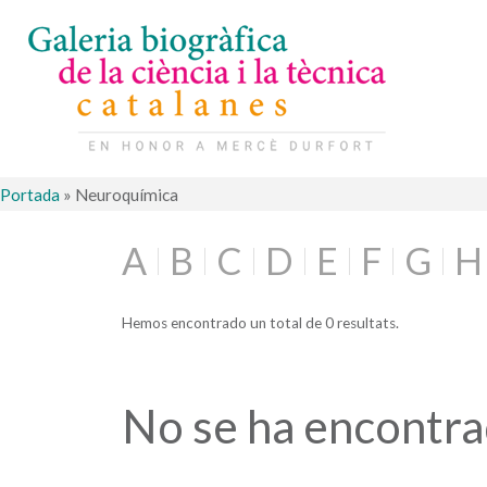
Portada
»
Neuroquímica
A
B
C
D
E
F
G
H
Hemos encontrado un total de 0 resultats.
No se ha encontr