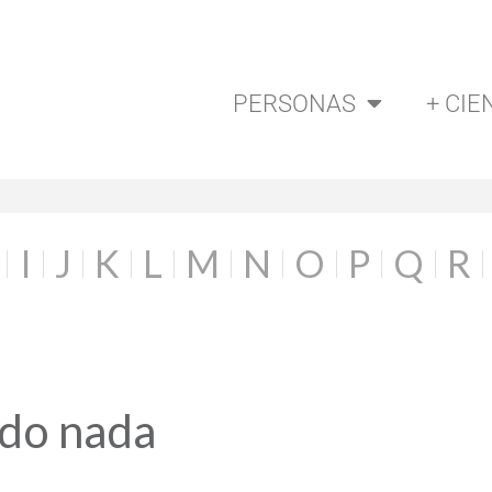
PERSONAS
+ CIE
I
J
K
L
M
N
O
P
Q
R
ado nada