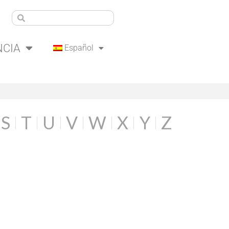
NCIA
Español
S
T
U
V
W
X
Y
Z