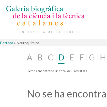
Portada
»
Neuroquímica
A
B
C
D
E
F
G
H
Hemos encontrado un total de 0 resultats.
No se ha encontr